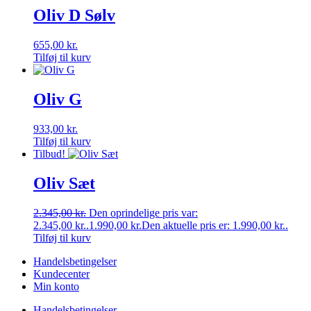
Oliv D Sølv
655,00
kr.
Tilføj til kurv
Oliv G
933,00
kr.
Tilføj til kurv
Tilbud!
Oliv Sæt
2.345,00
kr.
Den oprindelige pris var:
2.345,00 kr..
1.990,00
kr.
Den aktuelle pris er: 1.990,00 kr..
Tilføj til kurv
Handelsbetingelser
Kundecenter
Min konto
Handelsbetingelser