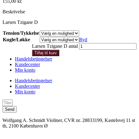
155,00
kr.
Beskrivelse
Larsen Tzigane D
Tension/Tykkelse
Kugle/Løkke
Ryd
Larsen Tzigane D antal
Tilføj til kurv
Handelsbetingelser
Kundecenter
Min konto
Handelsbetingelser
Kundecenter
Min konto
Send
Wolfgang A. Schmidt Violiner, CVR nr. 28833199, Kastelsvej 11 st
th, 2100 København Ø